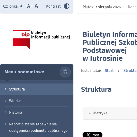
Czcionka:
Kontrast
Piątek,
7 sierpnia 2026
Donat
Biuletyn Informa
Publicznej Szko
Podstawowej
w Jutrosinie
- Struktura
Jesteś tutaj:
Start
/
Struktu
Menu podmiotowe
Struktura
Struktura
Władze
Historia
Rozwiń
Metryka
Raport o stanie zapewniania
dostępności podmiotu publicznego