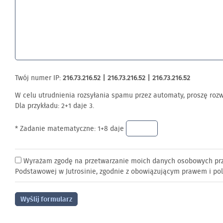
Twój numer IP:
216.73.216.52 | 216.73.216.52 | 216.73.216.52
W celu utrudnienia rozsyłania spamu przez automaty, proszę roz
Dla przykładu: 2+1 daje 3.
* Zadanie matematyczne: 1+8 daje
Wyrażam zgodę na przetwarzanie moich danych osobowych przez
Podstawowej w Jutrosinie, zgodnie z obowiązującym prawem i pol